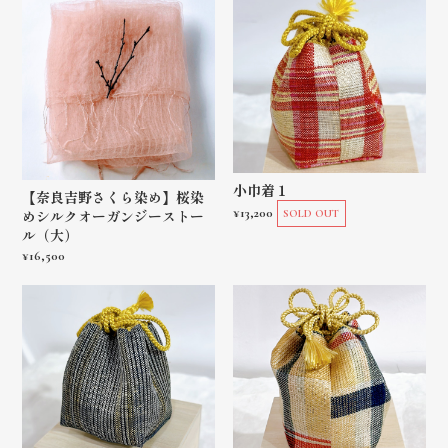
小巾着１
【奈良吉野さくら染め】桜染
¥13,200
めシルクオーガンジーストー
SOLD OUT
ル（大）
¥16,500