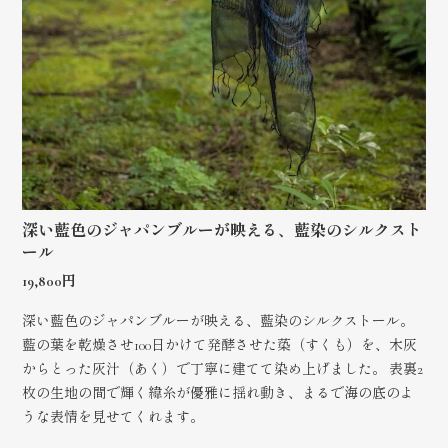
深い藍色のジャパンブルーが映える、藍染のシルクスト
ール
19,800円
深い藍色のジャパンブルーが映える、藍染のシルクストール。
藍の葉を乾燥させ100日かけて発酵させた蒅（すくも）を、木灰
からとった灰汁（あく）で丁寧に建てて染め上げました。 表裏2
枚の生地の間で輝く緯糸が優雅に揺れ動き、まるで海の底のよ
うな表情を見せてくれます。