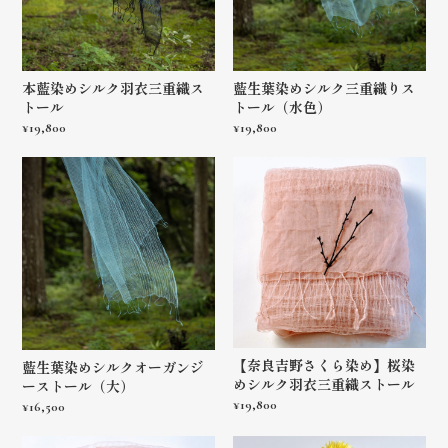
本藍染めシルク羽衣三重織ス
藍生葉染めシルク三重織りス
トール
トール（水色）
¥19,800
¥19,800
【奈良吉野さくら染め】桜染
藍生葉染めシルクオーガンジ
めシルク羽衣三重織ストール
ーストール（大）
¥19,800
¥16,500