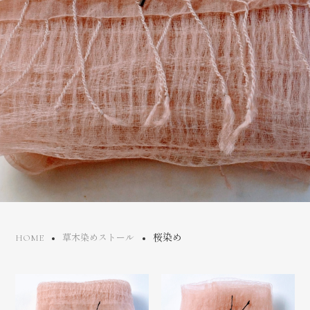
桜染め
HOME
草木染めストール