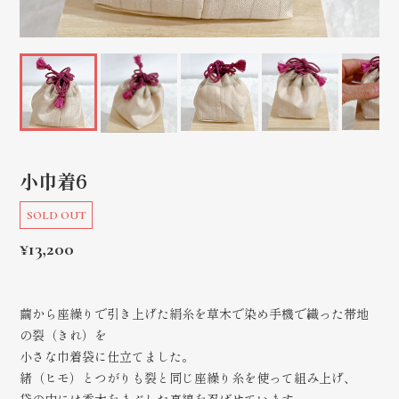
小巾着6
SOLD OUT
¥13,200
繭から座繰りで引き上げた絹糸を草木で染め手機で織った帯地
の裂（きれ）を
小さな巾着袋に仕立てました。
緒（ヒモ）とつがりも裂と同じ座繰り糸を使って組み上げ、