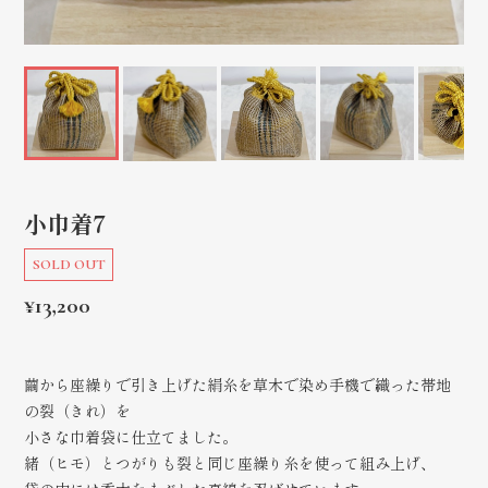
小巾着7
SOLD OUT
¥13,200
繭から座繰りで引き上げた絹糸を草木で染め手機で織った帯地
の裂（きれ）を
小さな巾着袋に仕立てました。
緒（ヒモ）とつがりも裂と同じ座繰り糸を使って組み上げ、