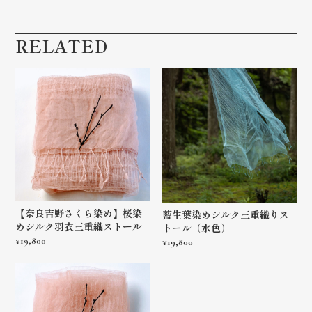
RELATED
【奈良吉野さくら染め】桜染
藍生葉染めシルク三重織りス
めシルク羽衣三重織ストール
トール（水色）
¥19,800
¥19,800