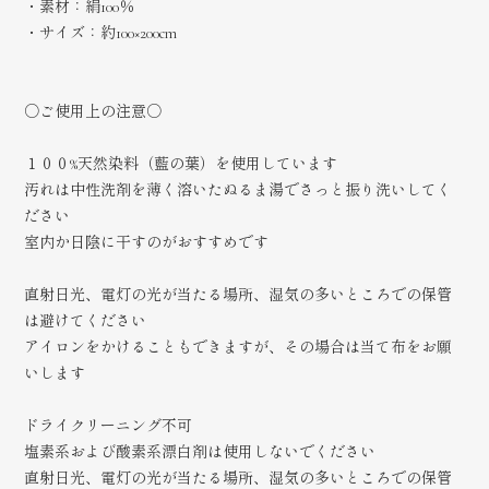
・素材：絹100％
・サイズ：約100×200cm
○ご使用上の注意○
１００%天然染料（藍の葉）を使用しています
汚れは中性洗剤を薄く溶いたぬるま湯でさっと振り洗いしてく
ださい
室内か日陰に干すのがおすすめです
直射日光、電灯の光が当たる場所、湿気の多いところでの保管
は避けてください
アイロンをかけることもできますが、その場合は当て布をお願
いします
ドライクリーニング不可
塩素系および酸素系漂白剤は使用しないでください
直射日光、電灯の光が当たる場所、湿気の多いところでの保管